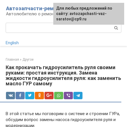
Перейти
Автозапчасти-ремонт
Для любых предложений по
к
Автолюбителю о ремонте машины
сайту: avtozapchasti-vaz-
контенту
saratov@cp9.ru
Поиск:
English
Главная
»
Другое
Как прокачать гидроусилитель руля своими
руками: простая инструкция. Замена
жидкости гидроусилителя руля: как заменить
масло ГУР самому
В этой статье мы поговорим о системе и строении ГУРа,
обсудим вопрос замены насоса гидроусилителя руля и
модернизации.