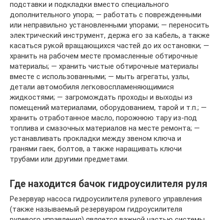
подставки и подкладки вместо специального
дополнительного упора; — работать с поврежденными
или неправильно установленными упорами; — переносить
электрический инструмент, держа его за кабель, а также
касаться рукой вращающихся частей до их остановки; —
хранить на рабочем месте промасленные обтирочные
материалы; — хранить чистые обтирочные материалы
вместе с использованными; — мыть агрегаты, узлы,
детали автомобиля легковоспламеняющимися
жидкостями; — загромождать проходы и выходы из
помещений материалами, оборудованием, тарой и т.п.; —
хранить отработанное масло, порожнюю тару из-под
топлива и смазочных материалов на месте ремонта; —
устанавливать прокладки между звеном ключа и
гранями гаек, болтов, а также наращивать ключи
трубами или другими предметами.
Где находится бачок гидроусилителя руля
Резервуар насоса гидроусилителя рулевого управления
(также называемый резервуаром гидроусилителя
рулевого управления) является важной частью системы