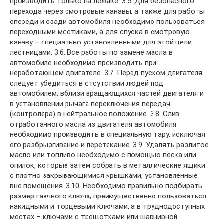
производить только на лежаке. 3.5. Для безопасного
перехода через смотровые канавы, а также для работы
спереди и сзади автомобиля необходимо пользоваться
переходными мостиками, а для спуска в смотровую
канаву – специально установленными для этой цели
лестницами. 3.6. Все работы по замене масла в
автомобиле необходимо производить при
неработающем двигателе. 3.7. Перед пуском двигателя
следует убедиться в отсутствии людей под
автомобилем, вблизи вращающихся частей двигателя и
в установлении рычага переключения передач
(контролера) в нейтральное положение. 3.8. Слив
отработанного масла из двигателя автомобиля
необходимо производить в специальную тару, исключая
его разбрызгивание и перетекание. 3.9. Удалять разлитое
масло или топливо необходимо с помощью песка или
опилок, которые затем собрать в металлические ящики
с плотно закрывающимися крышками, установленные
вне помещения. 3.10. Необходимо правильно подбирать
размер гаечного ключа, преимущественно пользоваться
накидными и торцевыми ключами, а в труднодоступных
местах – ключами с трещотками или шарнирной