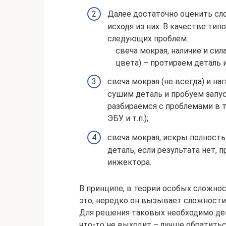
Далее достаточно оценить сл
исходя из них. В качестве ти
следующих проблем:
свеча мокрая, наличие и си
цвета) – протираем деталь 
свеча мокрая (не всегда) и на
сушим деталь и пробуем запус
разбираемся с проблемами в 
ЭБУ и т.п.);
свеча мокрая, искры полность
деталь, если результата нет, 
инжектора.
В принципе, в теории особых сложнос
это, нередко он вызывает сложност
Для решения таковых необходимо дей
что-то не выходит – лучше обратить