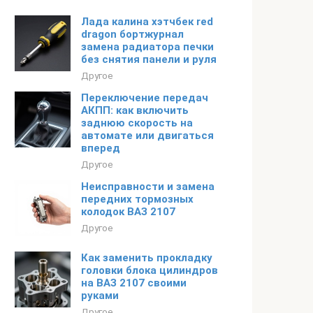
Лада калина хэтчбек red
dragon бортжурнал
замена радиатора печки
без снятия панели и руля
Другое
Переключение передач
АКПП: как включить
заднюю скорость на
автомате или двигаться
вперед
Другое
Неисправности и замена
передних тормозных
колодок ВАЗ 2107
Другое
Как заменить прокладку
головки блока цилиндров
на ВАЗ 2107 своими
руками
Другое