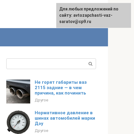
Для любых предложений по
English
сайту: avtozapchasti-vaz-
saratov@cp9.ru
Поиск:
Не горят габариты ваз
2115 задние — в чем
причина, как починить
Другое
Нормативное давление в
шинах автомобилей марки
Дэу
Другое