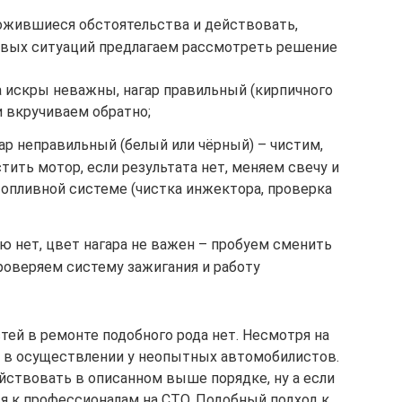
ожившиеся обстоятельства и действовать,
повых ситуаций предлагаем рассмотреть решение
ла искры неважны, нагар правильный (кирпичного
и вкручиваем обратно;
гар неправильный (белый или чёрный) – чистим,
тить мотор, если результата нет, меняем свечу и
топливной системе (чистка инжектора, проверка
ю нет, цвет нагара не важен – пробуем сменить
проверяем систему зажигания и работу
тей в ремонте подобного рода нет. Несмотря на
и в осуществлении у неопытных автомобилистов.
ствовать в описанном выше порядке, ну а если
ся к профессионалам на СТО. Подобный подход к