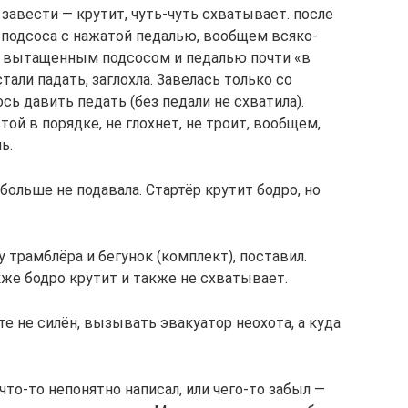
завести — крутит, чуть-чуть схватывает. после
 подсоса с нажатой педалью, вообщем всяко-
 с вытащенным подсосом и педалью почти «в
тали падать, заглохла. Завелась только со
ь давить педать (без педали не схватила).
той в порядке, не глохнет, не троит, вообщем,
ь.
ольше не подавала. Стартёр крутит бодро, но
 трамблёра и бегунок (комплект), поставил.
кже бодро крутит и также не схватывает.
е не силён, вызывать эвакуатор неохота, а куда
что-то непонятно написал, или чего-то забыл —