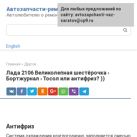
Перейти
Автозапчасти-ремонт
Для любых предложений по
к
Автолюбителю о ремонте машины
сайту: avtozapchasti-vaz-
контенту
saratov@cp9.ru
Поиск:
English
Главная
»
Другое
Лада 2106 Великолепная шестёрочка ›
Бортжурнал › Тосол или антифриз? ))
Антифриз
Система охлаждения круглогодично заполняется смесью