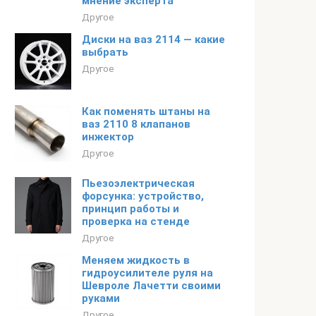
мнение эксперта
Другое
Диски на ваз 2114 — какие
выбрать
Другое
Как поменять штаны на
ваз 2110 8 клапанов
инжектор
Другое
Пьезоэлектрическая
форсунка: устройство,
принцип работы и
проверка на стенде
Другое
Меняем жидкость в
гидроусилителе руля на
Шевроле Лачетти своими
руками
Другое