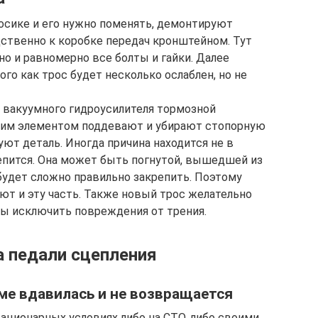
росике и его нужно поменять, демонтируют
дственно к коробке передач кронштейном. Тут
о и равномерно все болты и гайки. Далее
ого как трос будет несколько ослаблен, но не
у вакуумного гидроусилителя тормозной
жим элементом поддевают и убирают стопорную
уют деталь. Иногда причина находится не в
крепится. Она может быть погнутой, вышедшей из
 будет сложно правильно закрепить. Поэтому
ют и эту часть. Также новый трос желательно
ы исключить повреждения от трения.
а педали сцепления
ме вдавилась и не возвращается
ационарных условиях либо на СТО, либо своими