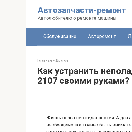
Перейти
Автозапчасти-ремонт
к
контенту
Автолюбителю о ремонте машины
Обслуживание
Авторемонт
Л
Главная
»
Другое
Как устранить непол
2107 своими руками?
Жизнь полна неожиданностей. А для а
необходимо постоянно быть внимател
заметить и устранить неполадки в св