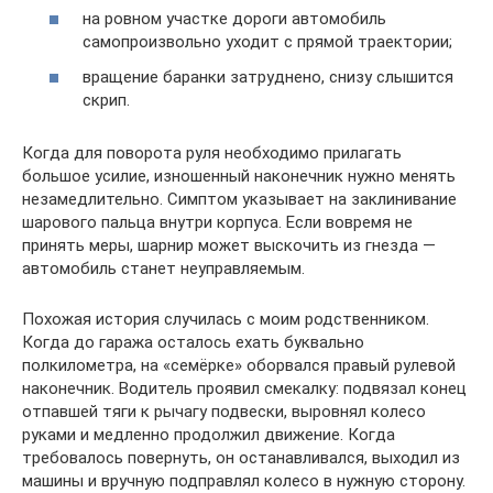
на ровном участке дороги автомобиль
самопроизвольно уходит с прямой траектории;
вращение баранки затруднено, снизу слышится
скрип.
Когда для поворота руля необходимо прилагать
большое усилие, изношенный наконечник нужно менять
незамедлительно. Симптом указывает на заклинивание
шарового пальца внутри корпуса. Если вовремя не
принять меры, шарнир может выскочить из гнезда —
автомобиль станет неуправляемым.
Похожая история случилась с моим родственником.
Когда до гаража осталось ехать буквально
полкилометра, на «семёрке» оборвался правый рулевой
наконечник. Водитель проявил смекалку: подвязал конец
отпавшей тяги к рычагу подвески, выровнял колесо
руками и медленно продолжил движение. Когда
требовалось повернуть, он останавливался, выходил из
машины и вручную подправлял колесо в нужную сторону.