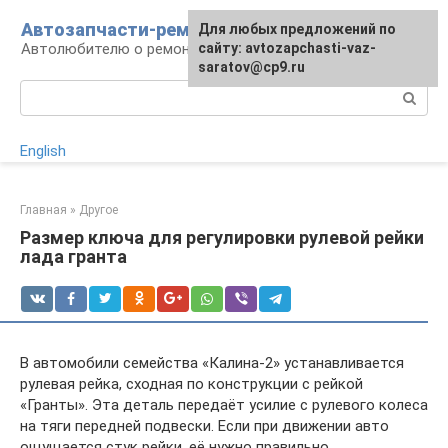
Перейти
Автозапчасти-ремонт
Для любых предложений по
к
Автолюбителю о ремонте машины
сайту: avtozapchasti-vaz-
контенту
saratov@cp9.ru
Поиск:
English
Главная
»
Другое
Размер ключа для регулировки рулевой рейки
лада гранта
В автомобили семейства «Калина-2» устанавливается
рулевая рейка, сходная по конструкции с рейкой
«Гранты». Эта деталь передаёт усилие с рулевого колеса
на тяги передней подвески. Если при движении авто
ощущается стук рейки, её нужно правильно