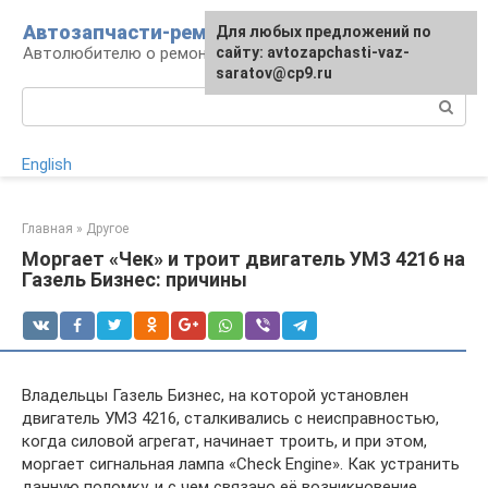
Перейти
Автозапчасти-ремонт
Для любых предложений по
к
Автолюбителю о ремонте машины
сайту: avtozapchasti-vaz-
контенту
saratov@cp9.ru
Поиск:
English
Главная
»
Другое
Моргает «Чек» и троит двигатель УМЗ 4216 на
Газель Бизнес: причины
Владельцы Газель Бизнес, на которой установлен
двигатель УМЗ 4216, сталкивались с неисправностью,
когда силовой агрегат, начинает троить, и при этом,
моргает сигнальная лампа «Check Engine». Как устранить
данную поломку, и с чем связано её возникновение.