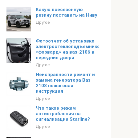
Какую всесезонную
резину поставить на Ниву
Другое
Фотоотчет об установке
электростеклоподъемников
«форвард» на ваз-2106 в
передние двери
Другое
Неисправности ремонт и
замена генератора Ваз
2108 пошаговая
инструкция
Другое
Что такое режим
антиограбления на
сигнализации Starline?
Другое