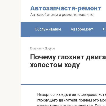
Перейти
Автозапчасти-ремонт
к
контенту
Автолюбителю о ремонте машины
Обслуживание
Авторемонт
Л
Главная
»
Другое
Почему глохнет двиг
холостом ходу
Наверное, каждый автовладелец хоть
глохнущего двигателя, причём это м
отечественного производства. Так, 