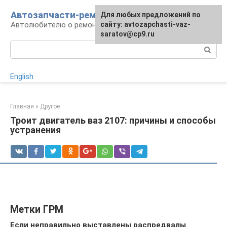
Перейти
Автозапчасти-ремонт
Для любых предложений по
к
Автолюбителю о ремонте машины
сайту: avtozapchasti-vaz-
контенту
saratov@cp9.ru
Поиск:
English
Главная
»
Другое
Троит двигатель ваз 2107: причины и способы
устранения
Метки ГРМ
Если неправильно выставлены распредвалы