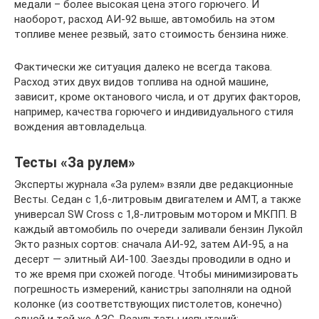
медали – более высокая цена этого горючего. И
наоборот, расход АИ-92 выше, автомобиль на этом
топливе менее резвый, зато стоимость бензина ниже.
Фактически же ситуация далеко не всегда такова.
Расход этих двух видов топлива на одной машине,
зависит, кроме октанового числа, и от других факторов,
например, качества горючего и индивидуального стиля
вождения автовладельца.
Тесты «За рулем»
Эксперты журнала «За рулем» взяли две редакционные
Весты. Седан с 1,6‑литровым двигателем и АМТ, а также
универсал SW Cross с 1,8‑литровым мотором и МКПП. В
каждый автомобиль по очереди заливали бензин Лукойл
Экто разных сортов: сначала АИ‑92, затем АИ‑95, а на
десерт — элитный АИ‑100. Заезды проводили в одно и
то же время при схожей погоде. Чтобы минимизировать
погрешность измерений, канистры заполняли на одной
колонке (из соответствующих пистолетов, конечно)
одной и той же АЗС. Результаты испытаний: