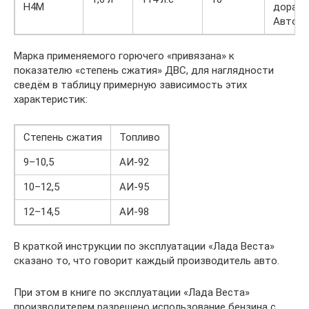
H4M
дорабо
АвтоВ
Марка применяемого горючего «привязана» к
показателю «степень сжатия» ДВС, для наглядности
сведём в таблицу примерную зависимость этих
характеристик:
Степень сжатия
Топливо
9–10,5
АИ-92
10–12,5
АИ-95
12–14,5
АИ-98
В краткой инструкции по эксплуатации «Лада Веста»
сказано то, что говорит каждый производитель авто.
При этом в книге по эксплуатации «Лада Веста»
производителем разрешено использование бензина с