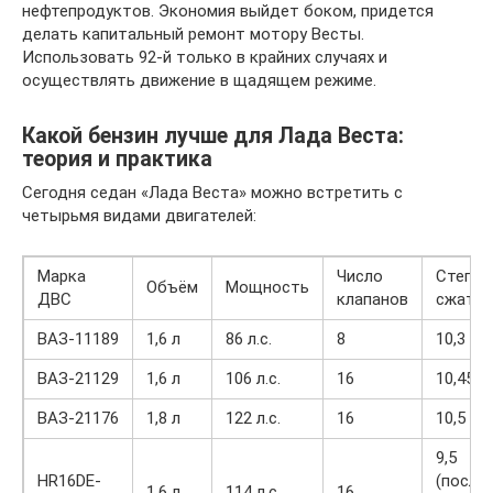
нефтепродуктов. Экономия выйдет боком, придется
делать капитальный ремонт мотору Весты.
Использовать 92-й только в крайних случаях и
осуществлять движение в щадящем режиме.
Какой бензин лучше для Лада Веста:
теория и практика
Сегодня седан «Лада Веста» можно встретить с
четырьмя видами двигателей:
Марка
Число
Степен
Объём
Мощность
ДВС
клапанов
сжатия
ВАЗ-11189
1,6 л
86 л.с.
8
10,3
ВАЗ-21129
1,6 л
106 л.с.
16
10,45
ВАЗ-21176
1,8 л
122 л.с.
16
10,5
9,5
HR16DE-
(после
1,6 л
114 л.с
16