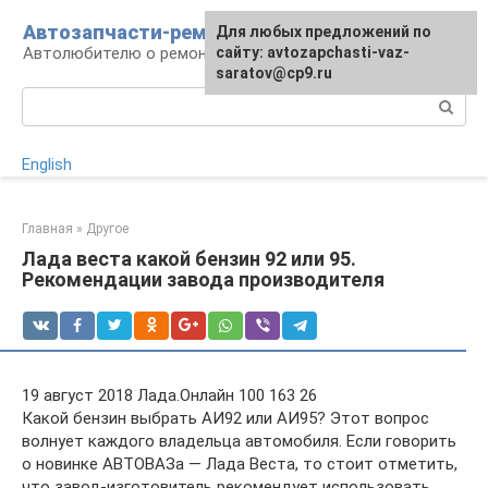
Перейти
Автозапчасти-ремонт
Для любых предложений по
к
Автолюбителю о ремонте машины
сайту: avtozapchasti-vaz-
контенту
saratov@cp9.ru
Поиск:
English
Главная
»
Другое
Лада веста какой бензин 92 или 95.
Рекомендации завода производителя
19 август 2018 Лада.Онлайн 100 163 26
Какой бензин выбрать АИ92 или АИ95? Этот вопрос
волнует каждого владельца автомобиля. Если говорить
о новинке АВТОВАЗа — Лада Веста, то стоит отметить,
что завод-изготовитель рекомендует использовать