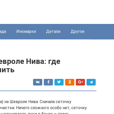
ада
Иномарки
Детали
Другое
вроле Нива: где
нить
) на Шевроле Нива. Сначала сеточку
очистки. Ничего сложного особо нет, сеточку
ытаскиваете, руки в бензе — сразу