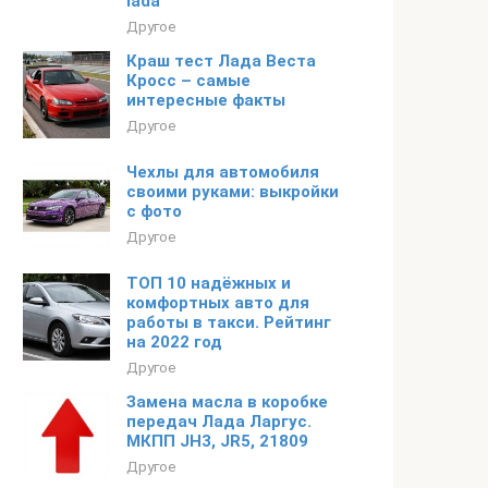
lada
Другое
Краш тест Лада Веста
Кросс – самые
интересные факты
Другое
Чехлы для автомобиля
своими руками: выкройки
с фото
Другое
ТОП 10 надёжных и
комфортных авто для
работы в такси. Рейтинг
на 2022 год
Другое
Замена масла в коробке
передач Лада Ларгус.
МКПП JH3, JR5, 21809
Другое