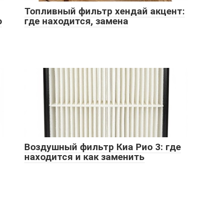
Топливный фильтр хендай акцент:
о
где находится, замена
Воздушный фильтр Киа Рио 3: где
находится и как заменить