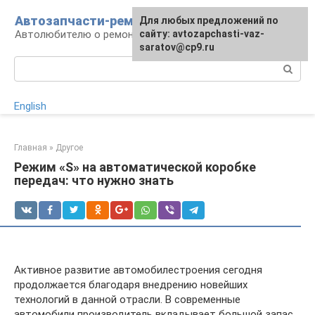
Перейти
Автозапчасти-ремонт
Для любых предложений по
к
Автолюбителю о ремонте машины
сайту: avtozapchasti-vaz-
контенту
saratov@cp9.ru
Поиск:
English
Главная
»
Другое
Режим «S» на автоматической коробке
передач: что нужно знать
Активное развитие автомобилестроения сегодня
продолжается благодаря внедрению новейших
технологий в данной отрасли. В современные
автомобили производитель вкладывает большой запас