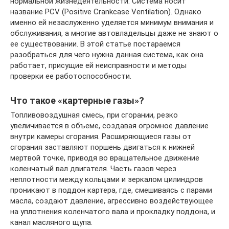
нормальной жизнедеятельности. Система носит
название PCV (Positive Crankcase Ventilation). Однако
именно ей незаслуженно уделяется минимум внимания и
обслуживания, а многие автовладельцы даже не знают о
ее существовании. В этой статье постараемся
разобраться для чего нужна данная система, как она
работает, присущие ей неисправности и методы
проверки ее работоспособности.
Что такое «картерные газы»?
Топливовоздушная смесь, при сгорании, резко
увеличивается в объеме, создавая огромное давление
внутри камеры сгорания. Расширяющиеся газы от
сгорания заставляют поршень двигаться к нижней
мертвой точке, приводя во вращательное движение
коленчатый вал двигателя. Часть газов через
неплотности между кольцами и зеркалом цилиндров
проникают в поддон картера, где, смешиваясь с парами
масла, создают давление, агрессивно воздействующее
на уплотнения коленчатого вала и прокладку поддона, и
канал масляного щупа.