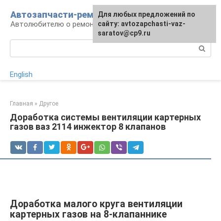
Перейти
Автозапчасти-ремонт
Для любых предложений по
к
Автолюбителю о ремонте машины
сайту: avtozapchasti-vaz-
контенту
saratov@cp9.ru
Поиск:
English
Главная
»
Другое
Доработка системы вентиляции картерных
газов ваз 2114 инжектор 8 клапанов
Доработка малого круга вентиляции
картерных газов на 8-клапаннике