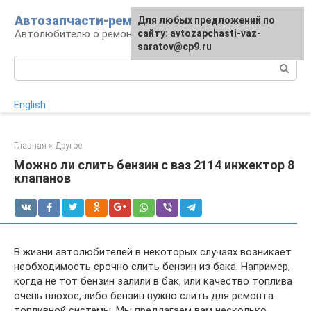
Перейти
Автозапчасти-ремонт
Для любых предложений по
к
Автолюбителю о ремонте машины
сайту: avtozapchasti-vaz-
контенту
saratov@cp9.ru
Поиск:
English
Главная
»
Другое
Можно ли слить бензин с ваз 2114 инжектор 8
клапанов
В жизни автолюбителей в некоторых случаях возникает
необходимость срочно слить бензин из бака. Например,
когда не тот бензин залили в бак, или качество топлива
очень плохое, либо бензин нужно слить для ремонта
топливной системы. Мы предлагаем вам несколько