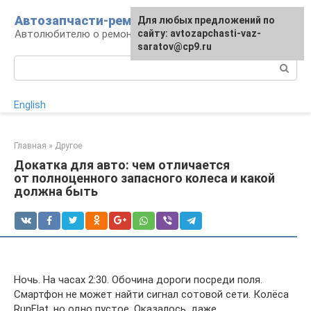
Перейти
Автозапчасти-ремонт
Для любых предложений по
к
Автолюбителю о ремонте машины
сайту: avtozapchasti-vaz-
контенту
saratov@cp9.ru
Поиск:
English
Главная
»
Другое
Докатка для авто: чем отличается
от полноценного запасного колеса и какой
должна быть
Ночь. На часах 2:30. Обочина дороги посреди поля.
Смартфон не может найти сигнал сотовой сети. Колёса
RunFlat, но одно пустое. Оказалось, даже