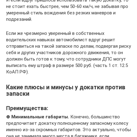
И если вдруг пришлось использовать такую докатку, то
не стоит ехать быстрее, чем 50-60 км/ч, не забывая про
умеренный стиль вождения без резких маневров и
подрезаний.
Если же чрезмерно уверенный в собственных
водительских навыках автомобилист вдруг решит
отправиться на такой запаске по делам, подвергая риску
себя и других участников дорожного движения, то он
должен быть готов к тому, что сотрудники ДПС могут
выписать ему штраф в размере 500 руб. (часть 1 ст. 12.5
КоАП РФ).
Какие плюсы и минусы у докатки против
запаски
Преимущества:
⊕ Минимальные габариты.
Конечно, большинство
предпочитает докатку полноценному запасному колесу
именно из-за скромных габаритов. Это актуально, чтобы
она не занимала много места в багажнике, если