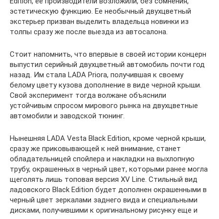
Edition, ее производители возложили, без сомнения,
эстетическую функцию. Ее необычный двухцветный
экстерьер призван выделить владельца новинки из
толпы сразу же после выезда из автосалона.
Стоит напомнить, что впервые в своей истории концерн
выпустил серийный двухцветный автомобиль почти год
назад. Им стала LADA Priora, получившая к своему
белому цвету кузова дополнение в виде черной крыши.
Свой эксперимент тогда волжане объяснили
устойчивым спросом мирового рынка на двухцветные
автомобили и заводской тюнинг.
Нынешняя LADA Vesta Black Edition, кроме черной крыши,
сразу же приковывающей к ней внимание, станет
обладательницей спойлера и накладки на выхлопную
трубу, окрашенных в черный цвет, которыми ранее могла
щеголять лишь топовая версия XV Line. Стильный вид
ладовского Black Edition будет дополнен окрашенными в
черный цвет зеркалами заднего вида и специальными
дисками, получившими к оригинальному рисунку еще и