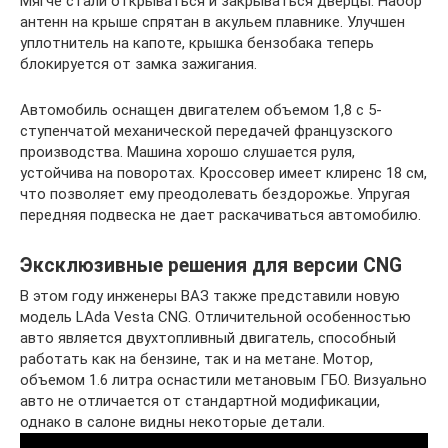
Мягче стали открываться и закрываться дверцы. Набор
антенн на крыше спрятан в акульем плавнике. Улучшен
уплотнитель на капоте, крышка бензобака теперь
блокируется от замка зажигания.
Автомобиль оснащен двигателем объемом 1,8 с 5-
ступенчатой механической передачей французского
производства. Машина хорошо слушается руля,
устойчива на поворотах. Кроссовер имеет клиренс 18 см,
что позволяет ему преодолевать бездорожье. Упругая
передняя подвеска не дает раскачиваться автомобилю.
Эксклюзивные решения для версии CNG
В этом году инженеры ВАЗ также представили новую
модель LAda Vesta CNG. Отличительной особенностью
авто является двухтопливный двигатель, способный
работать как на бензине, так и на метане. Мотор,
объемом 1.6 литра оснастили метановым ГБО. Визуально
авто не отличается от стандартной модификации,
однако в салоне видны некоторые детали.