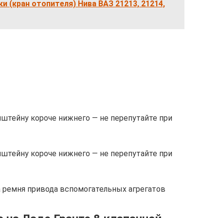
и (кран отопителя) Нива ВАЗ 21213, 21214,
нштейну короче нижнего — не перепутайте при
нштейну короче нижнего — не перепутайте при
ена ремня привода вспомогательных агрегатов