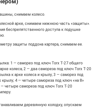
онером)
ашины, снимаем колесо.
олесной арке, снимаем нижнюю часть «защиты».
ния беспрепятственного доступа к подушке
ию.
метру защиты поддона картера, снимаем ее.
лка: 1 — саморез под ключ Torx T-27 общего
рке колеса; 2 — два самореза под ключ Torx T-20
ылка к арке колеса и крылу; 3 — саморез под
к крылу; 4 — четыре самореза под ключ «на 8»
 — четыре самореза под ключ Torx T-20
мперу.
станавливаем деревянную колодку, опускаем