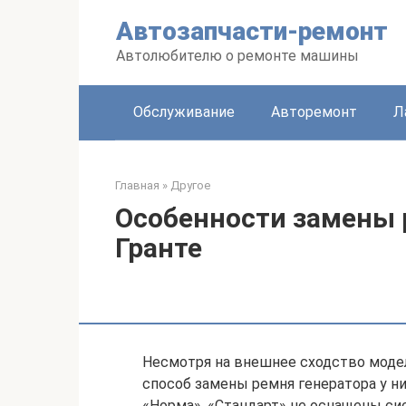
Перейти
Автозапчасти-ремонт
к
контенту
Автолюбителю о ремонте машины
Обслуживание
Авторемонт
Л
Главная
»
Другое
Особенности замены 
Гранте
Несмотря на внешнее сходство модел
способ замены ремня генератора у н
«Норма», «Стандарт» не оснащены си