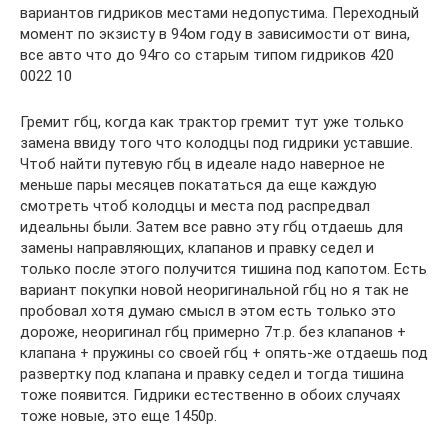
вариантов гидриков местами недопустима. Переходный
момент по экзисту в 94ом году в зависимости от вина,
все авто что до 94го со старым типом гидриков 420
0022 10
Гремит гбц, когда как трактор гремит тут уже только
замена ввиду того что колодцы под гидрики уставшие.
Чтоб найти путевую гбц в идеале надо наверное не
меньше пары месяцев покататься да еще каждую
смотреть чтоб колодцы и места под распредвал
идеальны были. Затем все равно эту гбц отдаешь для
замены направляющих, клапанов и правку седел и
только после этого получится тишина под капотом. Есть
вариант покупки новой неоригинальной гбц но я так не
пробовал хотя думаю смысл в этом есть только это
дороже, неоригинал гбц примерно 7т.р. без клапанов +
клапана + пружины со своей гбц + опять-же отдаешь под
развертку под клапана и правку седел и тогда тишина
тоже появится. Гидрики естественно в обоих случаях
тоже новые, это еще 1450р.