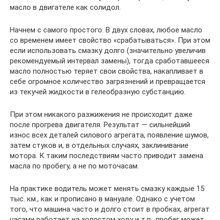
масло в двигателе как солидол.
Начнем с самого простого. В двух словах, любое масло
со временем имеет свойство «срабатываться». При этом
если использовать смазку долго (значительно увеличив
рекомендуемый интервал замены), тогда сработавшееся
масло полностью теряет свои свойства, накапливает в
себе огромное количество загрязнений и превращается
из текучей жидкости в гелеобразную субстанцию.
При этом никакого разжижения не происходит даже
после прогрева двигателя. Результат — сильнейший
износ всех деталей силового агрегата, появление шумов,
затем стуков и, в отдельных случаях, заклинивание
мотора. К таким последствиям часто приводит замена
масла по пробегу, а не по моточасам.
На практике водитель может менять смазку каждые 15
тыс. км., как и прописано в мануале. Однако с учетом
того, что машина часто и долго стоит в пробках, агрегат
часами работает на холостом ходу и т.п., пробег может