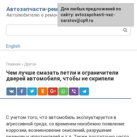
Перейти
Автозапчасти-ремонт
Для любых предложений по
к
Автолюбителю о ремонте машины
сайту: avtozapchasti-vaz-
контенту
saratov@cp9.ru
Поиск:
English
Главная
»
Другое
Чем лучше смазать петли и ограничители
дверей автомобиля, чтобы не скрипели
С учетом того, что автомобиль эксплуатируется в
агрессивной среде, со временем неизбежно появление
коррозии, возникновение окислений, разрушение
резиновых уплотнителей и т.д. Также достаточно часто