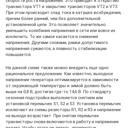
скорости роста напряжения. Это приводит к открытию
транзистора VT1 и закрытию транзисторов VT2 и VT3.
При этом происходит спад тока в катушке возбуждения,
причем более ранний, чем без дополнительной
установленной цепи. Это позволяет значительно
уменьшить колебания напряжения в сети или вовсе их
исключить. То же самое касается и снижения
напряжения. Другими словами, рамки допустимого
напряжения сужаются, а плавность стабилизации
повышается.
На данной схеме также можно внедрить еще одно
рациональное предложение. Как известно, выходное
напряжение генератора оптимизируется в зависимости
от окружающей температуры и зимой должно быть
выше на 0,8 В, достигая где-то 14,6 В. По стандарту
сезонная подстройка выполняется снятием или
установкой перемычек S1, S2 и S3. Установка перемычек
исключает из схемы резисторы R1, R2 и R3 и напряжение
на выходе возрастает. При снятии перемычек
транзисторы снова включаются в работу и напряжение
падает. Чтобы этого не делать, упомянутые