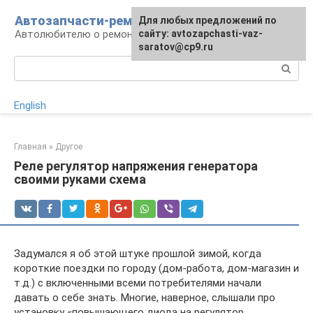
Перейти
Автозапчасти-ремонт
Для любых предложений по
к
Автолюбителю о ремонте машины
сайту: avtozapchasti-vaz-
контенту
saratov@cp9.ru
Поиск:
English
Главная
»
Другое
Реле регулятор напряжения генератора
своими руками схема
Задумался я об этой штуке прошлой зимой, когда
короткие поездки по городу (дом-работа, дом-магазин и
т.д.) с включенными всеми потребителями начали
давать о себе знать. Многие, наверное, слышали про
установку «повышающего диода на регулятор