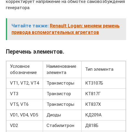
корректирует напряжение на обмотке самовозбуждения
генератора.
Читайте также:
Renault Logan: меняем ремень
привода вспомогательных агрегатов
Перечень элементов.
Условное
Наименование
Тип элемента
обозначение
элемента
VT1, VT2, VT4
Транзисторы
КТ3107Б
VT3
Транзистор
КТ817Г
VT5, VT6
Транзисторы
КТ837Х
VD1, VD4, VD5
Диоды
КД209А
VD2
Стабилитрон
Д818Б