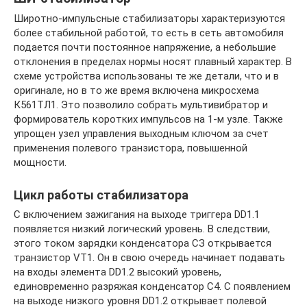
Широтно-импульсные стабилизаторы характеризуются
более стабильной работой, то есть в сеть автомобиля
подается почти постоянное напряжение, а небольшие
отклонения в пределах нормы носят плавный характер. В
схеме устройства использованы те же детали, что и в
оригинале, но в то же время включена микросхема
К561ТЛ1. Это позволило собрать мультивибратор и
формирователь коротких импульсов на 1-м узле. Также
упрощен узел управления выходным ключом за счет
применения полевого транзистора, повышенной
мощности.
Цикл работы стабилизатора
С включением зажигания на выходе триггера DD1.1
появляется низкий логический уровень. В следствии,
этого током зарядки конденсатора СЗ открывается
транзистор VT1. Он в свою очередь начинает подавать
на входы элемента DD1.2 высокий уровень,
единовременно разряжая конденсатор С4. С появлением
на выходе низкого уровня DD1.2 открывает полевой