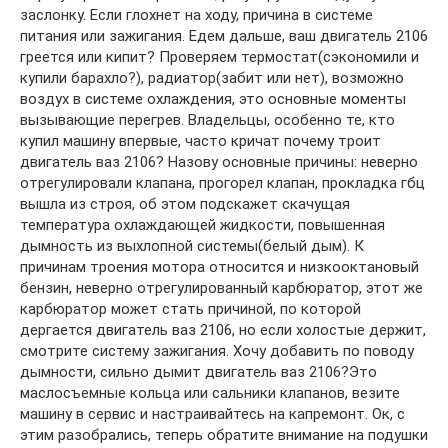
заслонку. Если глохнет на ходу, причина в системе
питания или зажигания. Едем дальше, ваш двигатель 2106
греется или кипит? Проверяем термостат(сэкономили и
купили барахло?), радиатор(забит или нет), возможно
воздух в системе охлаждения, это основные моменты
вызывающие перегрев. Владельцы, особенно те, кто
купил машину впервые, часто кричат почему троит
двигатель ваз 2106? Назову основные причины: неверно
отрегулировали клапана, прогорел клапан, прокладка гбц
вышла из строя, об этом подскажет скачущая
температура охлаждающей жидкости, повышенная
дымность из выхлопной системы(белый дым). К
причинам троения мотора относится и низкооктановый
бензин, неверно отрегулированный карбюратор, этот же
карбюратор может стать причиной, по которой
дергается двигатель ваз 2106, но если холостые держит,
смотрите систему зажигания. Хочу добавить по поводу
дымности, сильно дымит двигатель ваз 2106?Это
маслосъемные кольца или сальники клапанов, везите
машину в сервис и настраивайтесь на капремонт. Ок, с
этим разобрались, теперь обратите внимание на подушки