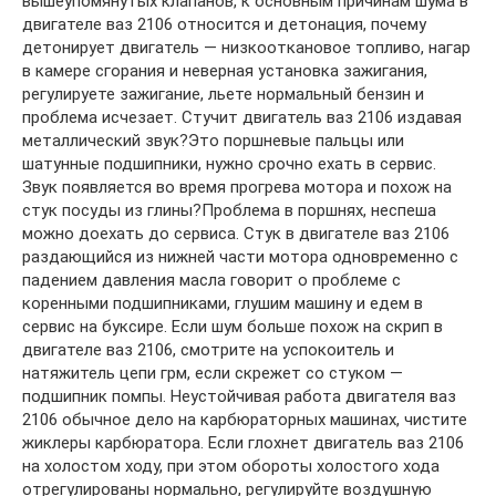
вышеупомянутых клапанов, к основным причинам шума в
двигателе ваз 2106 относится и детонация, почему
детонирует двигатель — низкооткановое топливо, нагар
в камере сгорания и неверная установка зажигания,
регулируете зажигание, льете нормальный бензин и
проблема исчезает. Стучит двигатель ваз 2106 издавая
металлический звук?Это поршневые пальцы или
шатунные подшипники, нужно срочно ехать в сервис.
Звук появляется во время прогрева мотора и похож на
стук посуды из глины?Проблема в поршнях, неспеша
можно доехать до сервиса. Стук в двигателе ваз 2106
раздающийся из нижней части мотора одновременно с
падением давления масла говорит о проблеме с
коренными подшипниками, глушим машину и едем в
сервис на буксире. Если шум больше похож на скрип в
двигателе ваз 2106, смотрите на успокоитель и
натяжитель цепи грм, если скрежет со стуком —
подшипник помпы. Неустойчивая работа двигателя ваз
2106 обычное дело на карбюраторных машинах, чистите
жиклеры карбюратора. Если глохнет двигатель ваз 2106
на холостом ходу, при этом обороты холостого хода
отрегулированы нормально, регулируйте воздушную