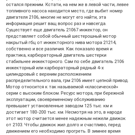
остался прежним. Кстати, на нем же в левой части, левее
топливного насоса находится место, где выбит номер
двигателя 2106, многие не могут его найти, эта
информация решит ващ вопрос раз и навсегда.
Существует еще двигатель 21067 инжектор, он
представляет собой обычный шестерошный мотор
накрытый гбц от инжекторного нива мотора 21214,
собственно и все различия. Как показало время и
практика, карбюраторный двигатель шестерки
стабильнее инжекторного. Сам по себе двигатель 2106
инжекторный или карбюраторный рядный 4-х
цилиндровый с верхним расположением
распределительного вала, грм 2106 имеет цепной привод.
Мотор относится к так называемой «классической»
серии с высоким блоком. Ресурс мотора, при бережной
эксплуатации, своевременному обслуживанию
превышает установленные заводом 125 тыс. км и
достигает 180-200 тыс. км. Несмотря на это, в народе
этот мотор считается менее надежным нежели движок
от 2103. Чтобы движок жил долго и счастливо, перед
движением его необходимо прогреть. В зимнее время