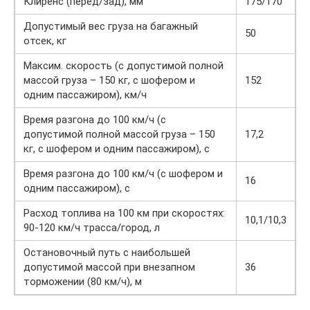
Клиренс (перед/зад), мм
175/170
Допустимый вес груза на багажный
50
отсек, кг
Максим. скорость (с допустимой полной
массой груза – 150 кг, с шофером и
152
одним пассажиром), км/ч
Время разгона до 100 км/ч (с
допустимой полной массой груза – 150
17,2
кг, с шофером и одним пассажиром), с
Время разгона до 100 км/ч (с шофером и
16
одним пассажиром), с
Расход топлива на 100 км при скоростях:
10,1/10,3
90-120 км/ч трасса/город, л
Остановочный путь с наибольшей
допустимой массой при внезапном
36
торможении (80 км/ч), м