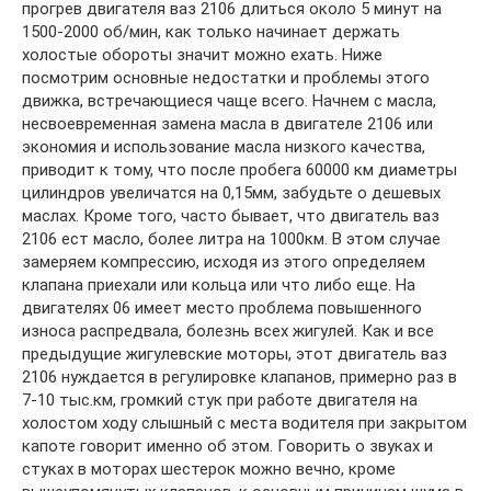
прогрев двигателя ваз 2106 длиться около 5 минут на
1500-2000 об/мин, как только начинает держать
холостые обороты значит можно ехать. Ниже
посмотрим основные недостатки и проблемы этого
движка, встречающиеся чаще всего. Начнем с масла,
несвоевременная замена масла в двигателе 2106 или
экономия и использование масла низкого качества,
приводит к тому, что после пробега 60000 км диаметры
цилиндров увеличатся на 0,15мм, забудьте о дешевых
маслах. Кроме того, часто бывает, что двигатель ваз
2106 ест масло, более литра на 1000км. В этом случае
замеряем компрессию, исходя из этого определяем
клапана приехали или кольца или что либо еще. На
двигателях 06 имеет место проблема повышенного
износа распредвала, болезнь всех жигулей. Как и все
предыдущие жигулевские моторы, этот двигатель ваз
2106 нуждается в регулировке клапанов, примерно раз в
7-10 тыс.км, громкий стук при работе двигателя на
холостом ходу слышный с места водителя при закрытом
капоте говорит именно об этом. Говорить о звуках и
стуках в моторах шестерок можно вечно, кроме