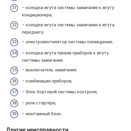
– колодка жгута системы зажигания к жгуту
кондиционера;
– колодки жгута системы зажигания к жгута
переднего;
– электровентилятор системы охлаждения;
– колодка жгута панели приборов к жгуту
системы зажигания;
– выключатель зажигания;
– комбинация приборов;
– блок бортовой системы контроля;
– реле стартёра;
– монтажный блок;
Другие неисправности