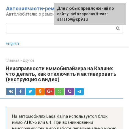
Перейти
Автозапчасти-ремонт
Для любых предложений по
к
Автолюбителю о ремонте машины
сайту: avtozapchasti-vaz-
контенту
saratov@cp9.ru
Поиск:
English
Главная
»
Другое
Неисправности иммобилайзера на Калине:
что делать, как отключить и активировать
(инструкция с видео)
На автомобилях Lada Kalina используется блок
иммо АПС-6 или 6.1. При возникновении
неисправностей в его работе первоначально нужно